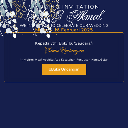
WEDDING INVITATION
Nia & Akmal
WE INVITE YOU TO CELEBRATE OUR WEDDING
Minggu, 16 Februari 2025
Kepada yth: Bpk/Ibu/Saudara/i
Tamu Undangan
*) Mohon Maaf Apabila Ada Kesalahan Penulisan Nama/gelar
Buka Undangan