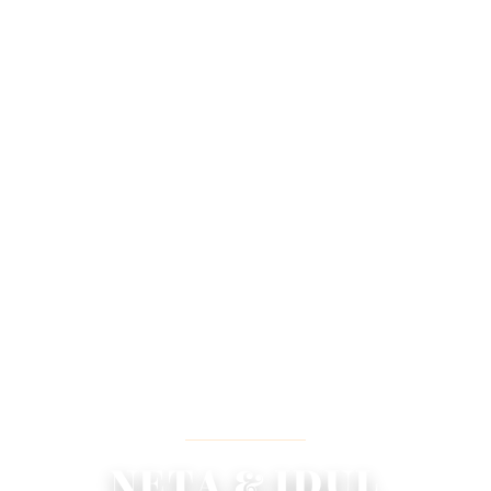
WEDDING INVITATION
We Invited You To Celebrate Our Wedding
NETA & IDUL