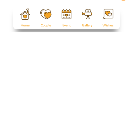
Home
Couple
Event
Gallery
Wishes
Assalamu'alaikum Warahmatullahi Wabarakatuh
Tanpa mengurangi rasa hormat, perkenankan kami mengundang
Bapak/Ibu/Saudara/i,
serta kerabat sekalian, untuk menghadiri acara pernikahan kami: