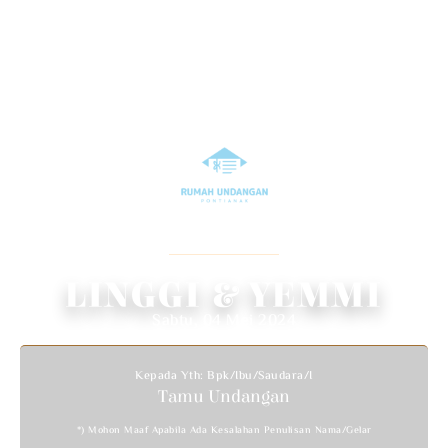
WEDDING INVITATION
We Invited You To Celebrate Our Wedding
LINGGI & YEMMI
Sabtu, 04 Mei 2024
Kepada Yth: Bpk/Ibu/Saudara/i
Tamu Undangan
*) Mohon Maaf Apabila Ada Kesalahan Penulisan Nama/gelar