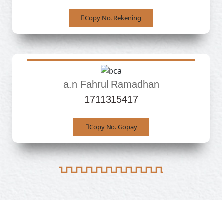
Copy No. Rekening
a.n Fahrul Ramadhan
1711315417
Copy No. Gopay