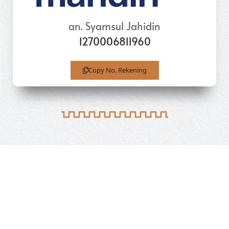
an. Syamsul Jahidin
1270006811960
Copy No. Rekening