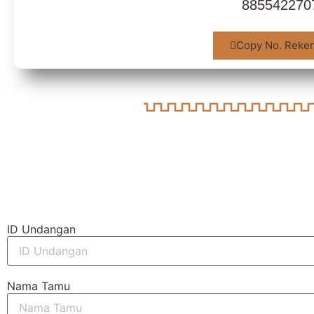
885542270
Copy No. Reke
ID Undangan
Nama Tamu