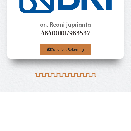
an. Reani japrianta
484001017983532
Copy No. Rekening