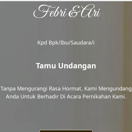
Febri & Ari
Kpd Bpk/Ibu/Saudara/i
Tamu Undangan
Tanpa Mengurangi Rasa Hormat, Kami Mengundang
Anda Untuk Berhadir Di Acara Pernikahan Kami.