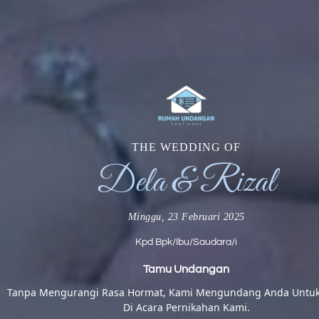
THE WEDDING OF
Dela & Rizal
Minggu, 23 Februari 2025
Kpd Bpk/Ibu/Saudara/i
Tamu Undangan
Tanpa Mengurangi Rasa Hormat, Kami Mengundang Anda Untuk
Di Acara Pernikahan Kami.