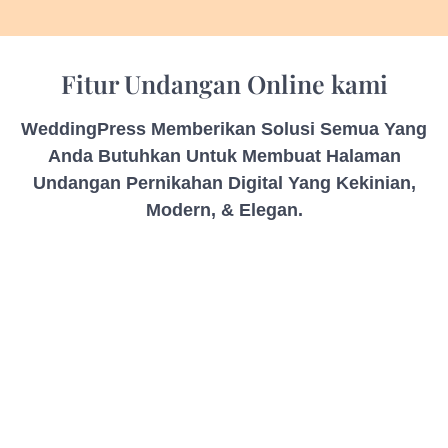
Fitur Undangan Online kami
WeddingPress Memberikan Solusi Semua Yang
Anda Butuhkan Untuk Membuat Halaman
Undangan Pernikahan Digital Yang Kekinian,
Modern, & Elegan.