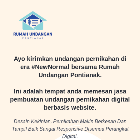
Ayo kirimkan undangan pernikahan di
era #NewNormal bersama Rumah
Undangan Pontianak.
Ini adalah tempat anda memesan jasa
pembuatan undangan pernikahan digital
berbasis website.
Desain Kekinian, Pernikahan Makin Berkesan Dan
Tampil Baik Sangat Responsive Disemua Perangkat
Digital.