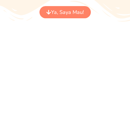
Ya, Saya Mau!